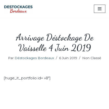
Aller
au
contenu
Arrivage Déstockage De
Vaisselle 4 Juin 2019
Par
Déstockages Bordeaux
6 Juin 2019
Non Classé
[huge_it_portfolio id= »8″]