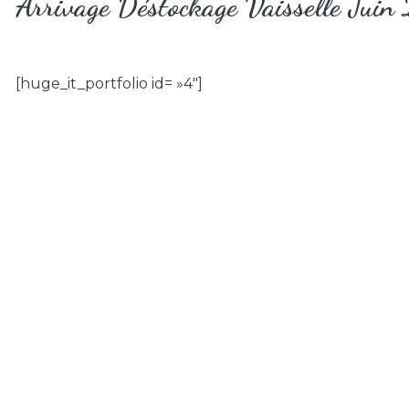
Arrivage
Déstockage Vaisselle
Juin
[huge_it_portfolio id= »4″]