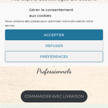
Mérignac(33). Recevez votre commande
Gérer le consentement
directement dans vos locaux..
aux cookies
Nous utilisons des cookies pour optimiser notre site web et notre
service.
Alors n’hésitez pas à réserver votre créneau
ACCEPTER
pour passer commande en visio avec nos
collaborateurs.
REFUSER
PRÉFÉRENCES
Livraison Rapide pour les
Professionnels
COMMANDER AVEC LIVRAISON