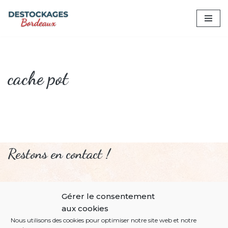
Aller
au
contenu
cache pot
Restons en contact !
Gérer le consentement
Profitez de nos conseils et actualités avant tout le
aux cookies
monde!
Nous utilisons des cookies pour optimiser notre site web et notre
Suivez-nous sur les réseaux sociaux.